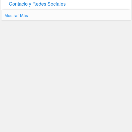
Contacto y Redes Sociales
Mostrar Más
Página Web
Última Actualización : 13-10-2020