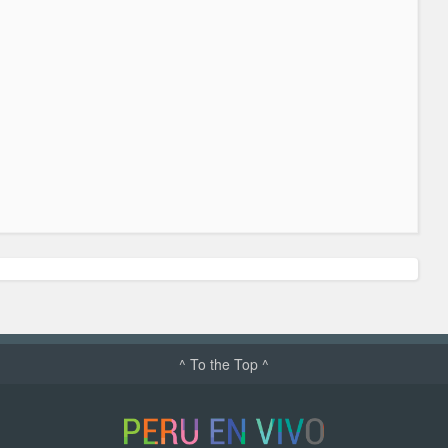
^ To the Top ^