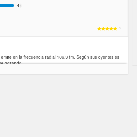
2
mite en la frecuencia radial 106.3 fm. Según sus oyentes es
ive gozando.
Última Actualización : 18-10-2019