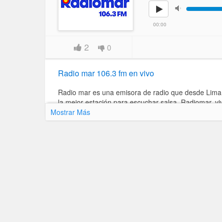
00:00
2
0
Radio mar 106.3 fm en vivo
Radio mar es una emisora de radio que desde Lima e
la mejor estación para escuchar salsa. Radiomar, v
Mostrar Más
Contacto y Redes Sociales
Justo pastor dávila 197 chorrillos
+51 1 4388840
Página Web